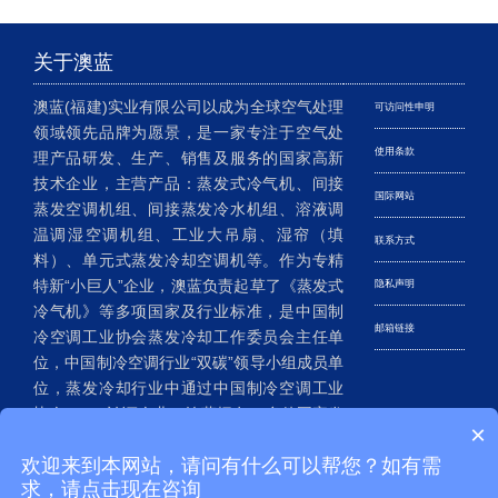
关于澳蓝
澳蓝(福建)实业有限公司以成为全球空气处理
可访问性申明
领域领先品牌为愿景，是一家专注于空气处
使用条款
理产品研发、生产、销售及服务的国家高新
技术企业，主营产品：蒸发式冷气机、间接
国际网站
蒸发空调机组、间接蒸发冷水机组、溶液调
温调湿空调机组、工业大吊扇、湿帘（填
联系方式
料）、单元式蒸发冷却空调机等。作为专精
特新“小巨人”企业，澳蓝负责起草了《蒸发式
隐私声明
冷气机》等多项国家及行业标准，是中国制
邮箱链接
冷空调工业协会蒸发冷却工作委员会主任单
位，中国制冷空调行业“双碳”领导小组成员单
位，蒸发冷却行业中通过中国制冷空调工业
协会CRAA认证企业。澳蓝拥有20多件国家发
×
明专利、200多件实用新型及外观设计专利，
欢迎来到本网站，请问有什么可以帮您？如有需
已成为我国蒸发冷却空调行业的老牌企
求，请点击现在咨询
业……