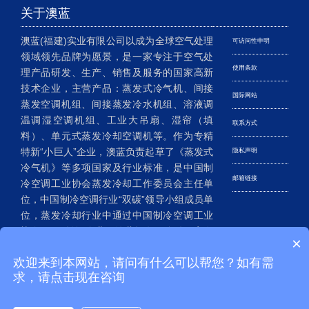
关于澳蓝
澳蓝(福建)实业有限公司以成为全球空气处理
可访问性申明
领域领先品牌为愿景，是一家专注于空气处
使用条款
理产品研发、生产、销售及服务的国家高新
技术企业，主营产品：蒸发式冷气机、间接
国际网站
蒸发空调机组、间接蒸发冷水机组、溶液调
温调湿空调机组、工业大吊扇、湿帘（填
联系方式
料）、单元式蒸发冷却空调机等。作为专精
特新“小巨人”企业，澳蓝负责起草了《蒸发式
隐私声明
冷气机》等多项国家及行业标准，是中国制
邮箱链接
冷空调工业协会蒸发冷却工作委员会主任单
位，中国制冷空调行业“双碳”领导小组成员单
位，蒸发冷却行业中通过中国制冷空调工业
协会CRAA认证企业。澳蓝拥有20多件国家发
×
明专利、200多件实用新型及外观设计专利，
欢迎来到本网站，请问有什么可以帮您？如有需
已成为我国蒸发冷却空调行业的老牌企
求，请点击现在咨询
业……