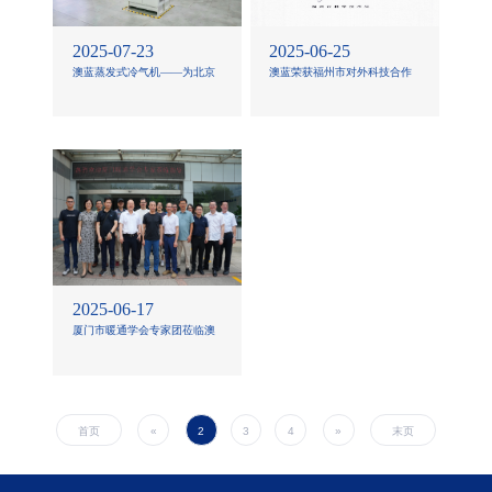
2025-07-23
2025-06-25
澳蓝蒸发式冷气机——为北京
澳蓝荣获福州市对外科技合作
地铁地面站台送来“绿色清凉”
项目立项支持
2025-06-17
厦门市暖通学会专家团莅临澳
蓝考察指导，共探行业绿色技
术创新路径
首页
«
2
3
4
»
末页