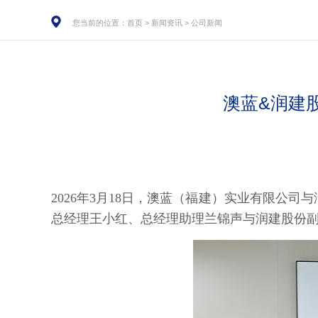
您当前的位置：
首页
>
新闻资讯
>
公司新闻
澳蓝&润建
2026年3月18日，澳蓝（福建）实业有限
总经理王小红、总经理助理兰锦声与润建股份