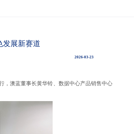
色发展新赛道
2026-03-23
举行，澳蓝董事长黄华铃、数据中心产品销售中心