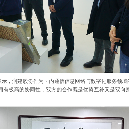
表示，润建股份作为国内通信信息网络与数字化服务领域
拥有极高的协同性，双方的合作既是优势互补又是双向