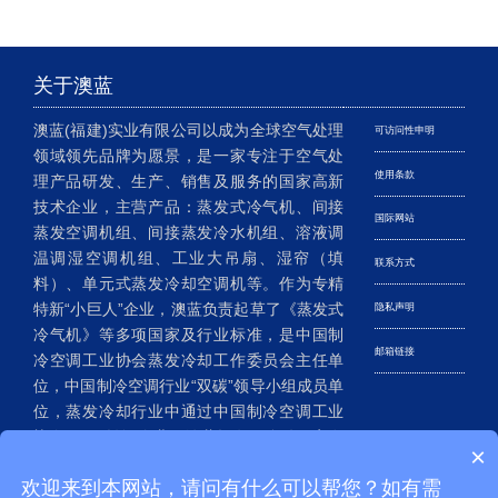
关于澳蓝
澳蓝(福建)实业有限公司以成为全球空气处理
可访问性申明
领域领先品牌为愿景，是一家专注于空气处
使用条款
理产品研发、生产、销售及服务的国家高新
技术企业，主营产品：蒸发式冷气机、间接
国际网站
蒸发空调机组、间接蒸发冷水机组、溶液调
温调湿空调机组、工业大吊扇、湿帘（填
联系方式
料）、单元式蒸发冷却空调机等。作为专精
特新“小巨人”企业，澳蓝负责起草了《蒸发式
隐私声明
冷气机》等多项国家及行业标准，是中国制
邮箱链接
冷空调工业协会蒸发冷却工作委员会主任单
位，中国制冷空调行业“双碳”领导小组成员单
位，蒸发冷却行业中通过中国制冷空调工业
协会CRAA认证企业。澳蓝拥有20多件国家发
×
明专利、200多件实用新型及外观设计专利，
欢迎来到本网站，请问有什么可以帮您？如有需
已成为我国蒸发冷却空调行业的老牌企