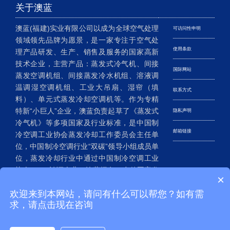
关于澳蓝
澳蓝(福建)实业有限公司以成为全球空气处理
可访问性申明
领域领先品牌为愿景，是一家专注于空气处
使用条款
理产品研发、生产、销售及服务的国家高新
技术企业，主营产品：蒸发式冷气机、间接
国际网站
蒸发空调机组、间接蒸发冷水机组、溶液调
温调湿空调机组、工业大吊扇、湿帘（填
联系方式
料）、单元式蒸发冷却空调机等。作为专精
特新“小巨人”企业，澳蓝负责起草了《蒸发式
隐私声明
冷气机》等多项国家及行业标准，是中国制
邮箱链接
冷空调工业协会蒸发冷却工作委员会主任单
位，中国制冷空调行业“双碳”领导小组成员单
位，蒸发冷却行业中通过中国制冷空调工业
协会CRAA认证企业。澳蓝拥有20多件国家发
×
明专利、200多件实用新型及外观设计专利，
欢迎来到本网站，请问有什么可以帮您？如有需
已成为我国蒸发冷却空调行业的老牌企
求，请点击现在咨询
业……